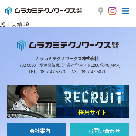
施工実績19
ムラカミテクノワークス株式会社
〒792-0050
愛媛県新居浜市萩生字岸ノ下1280番地5
[
MAP
]
TEL
0897-47-5870
FAX
0897-47-5871
採用サイト
会社案内
お問い合わせ