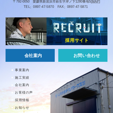
〒792-0050
愛媛県新居浜市萩生字岸ノ下1280番地5
[
MAP
]
TEL
0897-47-5870
FAX
0897-47-5871
採用サイト
会社案内
お問い合わせ
事業案内
施工実績
会社案内
お客様の声
採用情報
お知らせ