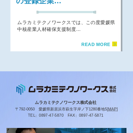
の登録企業…
ムラカミテクノワークスでは、この度愛媛県
中核産業人材確保支援制度…
READ MORE
ムラカミテクノワークス株式会社
〒792-0050
愛媛県新居浜市萩生字岸ノ下1280番地5
[
MAP
]
TEL
0897-47-5870
FAX
0897-47-5871