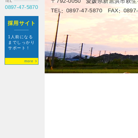
〒792-0050
愛媛県新居浜市萩生字
TEL
0897-47-5870
TEL
0897-47-5870
FAX
0897
採用サイト
1人前になる
までしっかり
サポート！
more