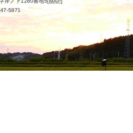
岸ノ下1280番地5
[
MAP
]
-47-5871