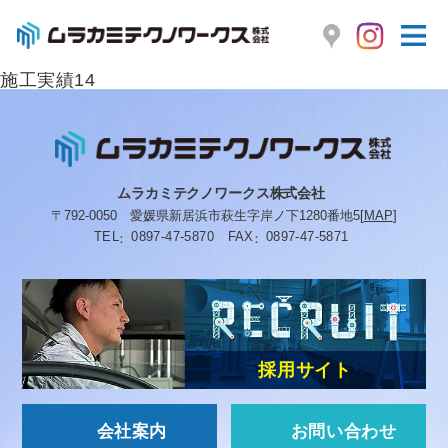
施工実績14
ムラカミテクノワークス株式会社
〒792-0050
愛媛県新居浜市萩生字岸ノ下1280番地5
[
MAP
]
TEL
0897-47-5870
FAX
0897-47-5871
採用サイト
会社案内
お問い合わせ