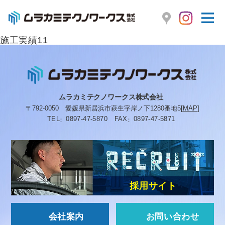
施工実績11
ムラカミテクノワークス株式会社
〒792-0050
愛媛県新居浜市萩生字岸ノ下1280番地5
[
MAP
]
TEL
0897-47-5870
FAX
0897-47-5871
採用サイト
会社案内
お問い合わせ