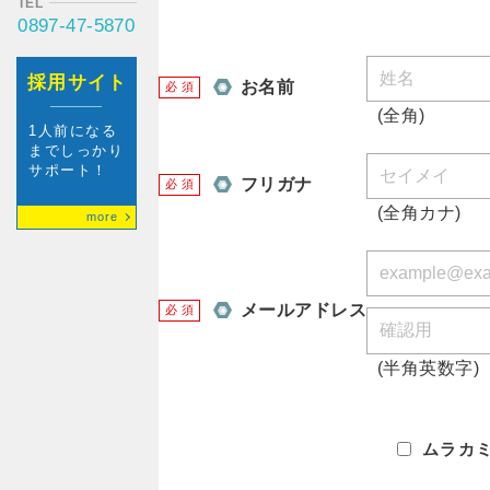
TEL
0897-47-5870
採用サイト
お名前
必
須
(全角)
1人前になる
までしっかり
サポート！
フリガナ
必
須
(全角カナ)
more
メールアドレス
必
須
(半角英数字)
ムラカ