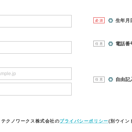
生年月
必
須
電話番
任
意
自由記
任
意
ミテクノワークス株式会社の
プライバシーポリシー
(別ウイン