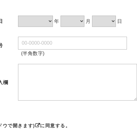
日
年
月
日
号
(半角数字)
入欄
ドウで開きます)
に同意する。