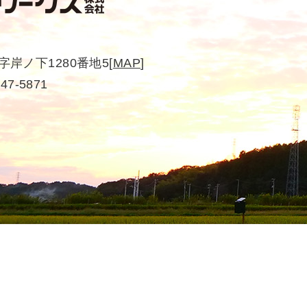
岸ノ下1280番地5
[
MAP
]
-47-5871